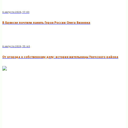
6 августа 2026, 17:03
В Брянске почтили память Героя России Олега Визнюка
6 августа 2026, 15:40
От огорода к собственному делу: история жительницы Унечского района