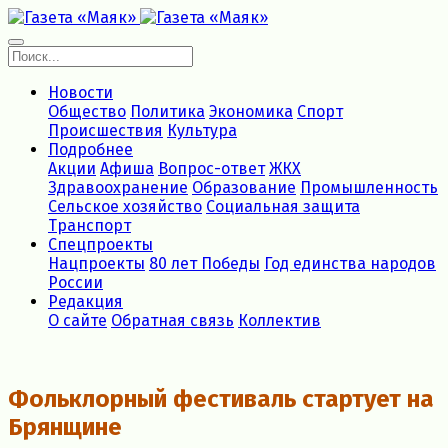
Новости
Общество
Политика
Экономика
Спорт
Происшествия
Культура
Подробнее
Акции
Афиша
Вопрос-ответ
ЖКХ
Здравоохранение
Образование
Промышленность
Сельское хозяйство
Социальная защита
Транспорт
Спецпроекты
Нацпроекты
80 лет Победы
Год единства народов
России
Редакция
О сайте
Обратная связь
Коллектив
Фольклорный фестиваль стартует на
Брянщине