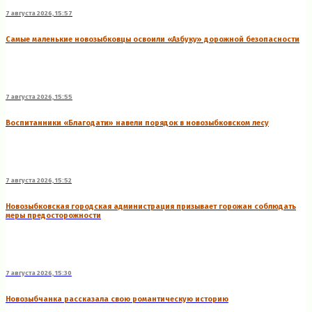
7 августа 2026, 15:57
Самые маленькие новозыбковцы освоили «Азбуку» дорожной безопасности
7 августа 2026, 15:55
Воспитанники «Благодати» навели порядок в новозыбковском лесу
7 августа 2026, 15:52
Новозыбковская городская администрация призывает горожан соблюдать
меры предосторожности
7 августа 2026, 15:30
Новозыбчанка рассказала свою романтическую историю