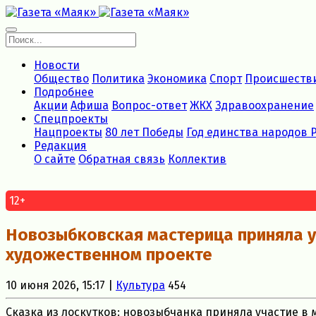
Новости
Общество
Политика
Экономика
Спорт
Происшеств
Подробнее
Акции
Афиша
Вопрос-ответ
ЖКХ
Здравоохранение
Спецпроекты
Нацпроекты
80 лет Победы
Год единства народов 
Редакция
О сайте
Обратная связь
Коллектив
12+
Новозыбковская мастерица приняла 
художественном проекте
10 июня 2026, 15:17 |
Культура
454
Сказка из лоскутков: новозыбчанка приняла участие в