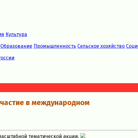
ия
Культура
Образование
Промышленность
Сельское хозяйство
Соци
России
участие в международном
 масштабной тематической акции.