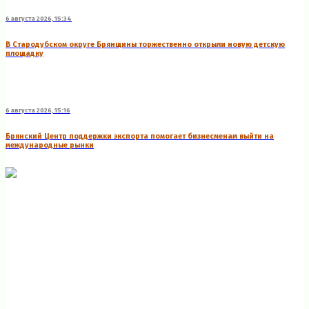
6 августа 2026, 15:34
В Стародубском округе Брянщины торжественно открыли новую детскую
площадку
6 августа 2026, 15:16
Брянский Центр поддержки экспорта помогает бизнесменам выйти на
международные рынки