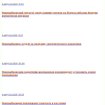
6 августа 2026, 11:57
Новозыбковский педагог представляет регион на Всероссийском форуме
волонтеров-медиков
6 августа 2026, 11:11
Новозыбковца осудят за продажу синтетического наркотика
6 августа 2026, 10:46
Новозыбковским родителям школьников рекомендуют установить новое
приложение
6 августа 2026, 10:19
Новозыбковцев приглашают поиграть в настолки