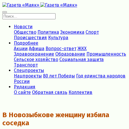
Новости
Общество
Политика
Экономика
Спорт
Происшествия
Культура
Подробнее
Акции
Афиша
Вопрос-ответ
ЖКХ
Здравоохранение
Образование
Промышленность
Сельское хозяйство
Социальная защита
Транспорт
Спецпроекты
Нацпроекты
80 лет Победы
Год единства народов
России
Редакция
О сайте
Обратная связь
Коллектив
В Новозыбкове женщину избила
соседка